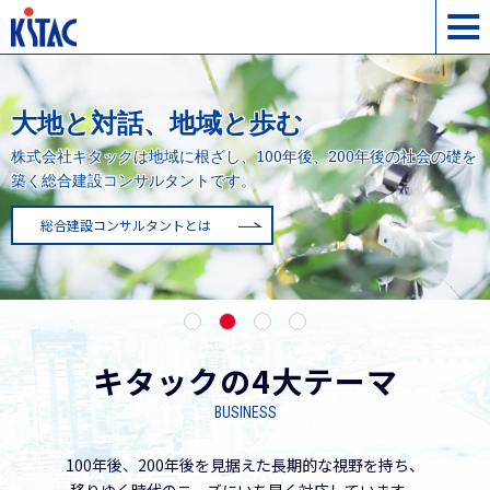
大地と対話、地域と歩む
株式会社キタックは地域に根ざし、100年後、200年後の
社会の礎を
築く総合建設コンサルタントです。
総合建設コンサルタントとは
1
2
3
4
キタックの4大テーマ
BUSINESS
100年後、200年後を見据えた長期的な視野を持ち、