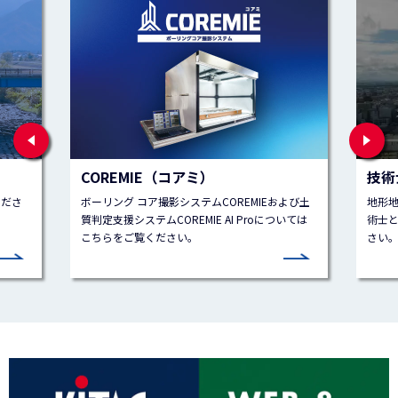
Previous
Ne
COREMIE（コアミ）
技術
くださ
ボーリング コア撮影システムCOREMIEおよび土
地形
質判定支援システムCOREMIE AI Proについては
術士
こちらをご覧ください。
さい