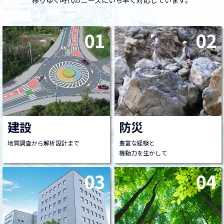
移りゆく時代のニーズにいち早く対応しています。
01
02
建設
防災
地質調査から解析設計まで
豊富な経験と
機動力を生かして
03
04